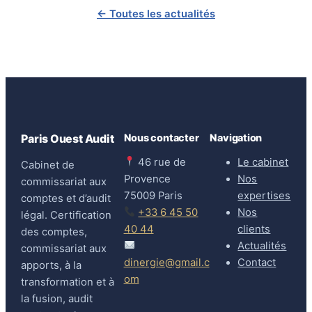
← Toutes les actualités
Nous contacter
Navigation
Paris Ouest Audit
46 rue de
Le cabinet
Cabinet de
Provence
Nos
commissariat aux
75009 Paris
expertises
comptes et d’audit
+33 6 45 50
Nos
légal. Certification
40 44
clients
des comptes,
Actualités
commissariat aux
dinergie@gmail.c
Contact
apports, à la
om
transformation et à
la fusion, audit