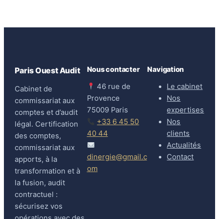
Nous contacter
Navigation
Paris Ouest Audit
46 rue de
Le cabinet
Cabinet de
Provence
Nos
commissariat aux
75009 Paris
expertises
comptes et d’audit
+33 6 45 50
Nos
légal. Certification
40 44
clients
des comptes,
Actualités
commissariat aux
dinergie@gmail.c
Contact
apports, à la
om
transformation et à
la fusion, audit
contractuel :
sécurisez vos
opérations avec des