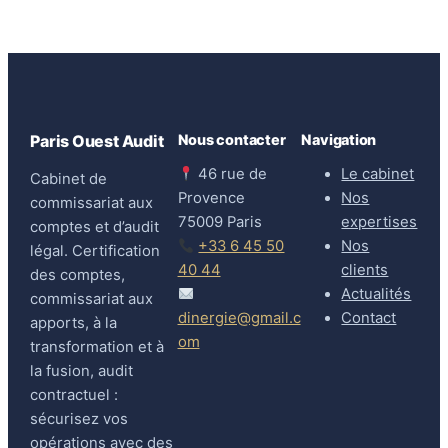
Nous contacter
Navigation
Paris Ouest Audit
46 rue de
Le cabinet
Cabinet de
Provence
Nos
commissariat aux
75009 Paris
expertises
comptes et d’audit
+33 6 45 50
Nos
légal. Certification
40 44
clients
des comptes,
Actualités
commissariat aux
dinergie@gmail.c
Contact
apports, à la
om
transformation et à
la fusion, audit
contractuel :
sécurisez vos
opérations avec des