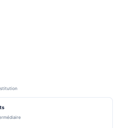
stitution
ts
termédiaire