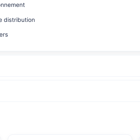
ironnement
 distribution
iers