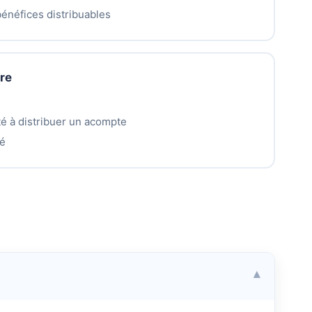
bénéfices distribuables
re
ité à distribuer un acompte
né
▾